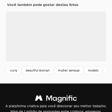
Você também pode gostar destas fotos
curly
beautiful woman
mulher sensual
modelo
cab
A plataforma criativa para você direcionar seu melhor trabalho.
Mais de 1 milhão de assinantes entre criativos, empresas,