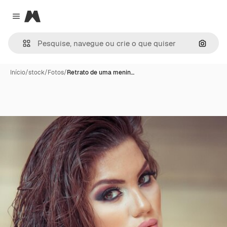
Magnific
Close menu
Pesqui
Início
/
stock
/
Fotos
/
Retrato de uma menin…