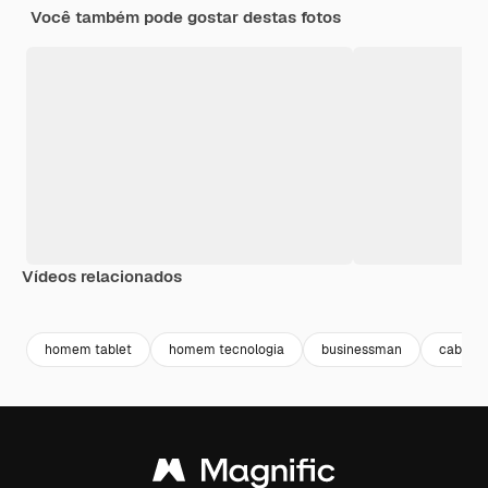
Você também pode gostar destas fotos
Vídeos relacionados
Premium
Premium
Premium
Premium
homem tablet
homem tecnologia
businessman
cabelo 