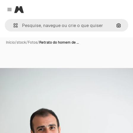
Magnific
Close menu
Pesqui
Início
/
stock
/
Fotos
/
Retrato do homem de …