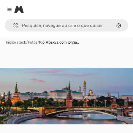
Magnific
Close menu
Pesqui
Início
/
stock
/
Fotos
/
Rio Moskva com longa…