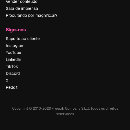
Vender conteúdo
Sala de imprensa
Procurando por magnific.ai?
Siga-nos
Suporte ao cliente
Instagram
YouTube
LinkedIn
TikTok
Discord
X
Reddit
Copyright © 2010-
2026
Freepik Company S.L.U.
Todos os direitos
reservados
.