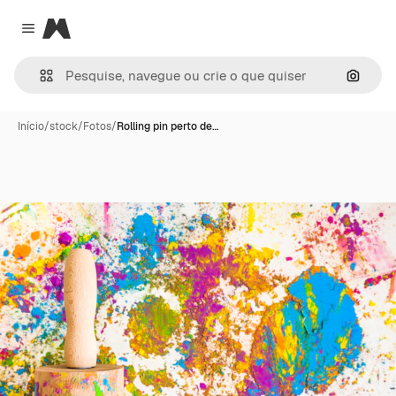
Magnific
Close menu
Pesqui
Início
/
stock
/
Fotos
/
Rolling pin perto de…