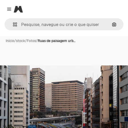
Magnific
Close menu
Pesqui
Início
/
stock
/
Fotos
/
Ruas de paisagem urb…