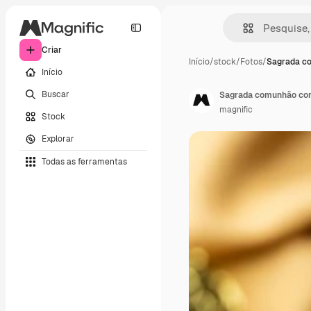
Criar
Início
/
stock
/
Fotos
/
Sagrada c
Início
Buscar
Sagrada comunhão com 
magnific
Stock
Explorar
Todas as ferramentas