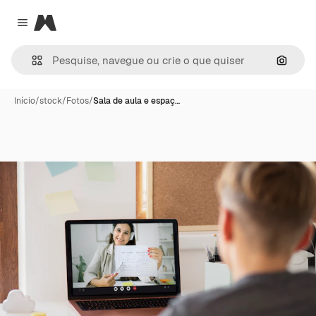
Magnific
Close menu
Pesqui
Início
/
stock
/
Fotos
/
Sala de aula e espaç…