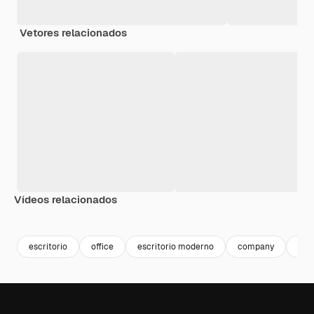
Vetores relacionados
Vídeos relacionados
Premium
Premium
Gerado por IA
Premium
Premium
Gerado por 
escritorio
office
escritorio moderno
company
busi