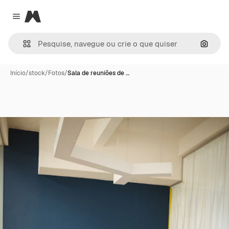
Magnific
Close menu
Pesqui
Início
/
stock
/
Fotos
/
Sala de reuniões de …