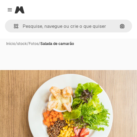
Magnific
Close menu
Pesqui
Início
/
stock
/
Fotos
/
Salada de camarão