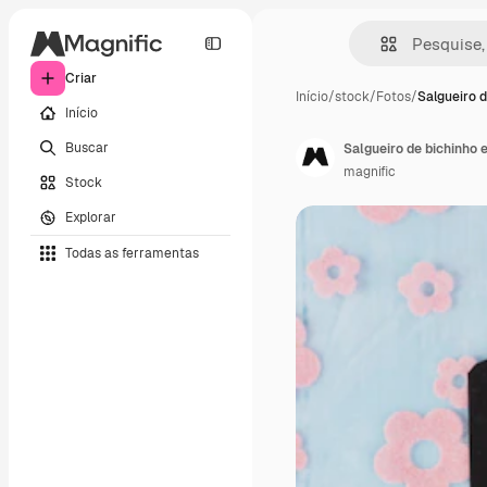
Criar
Início
/
stock
/
Fotos
/
Salgueiro d
Início
Buscar
Salgueiro de bichinho 
magnific
Stock
Explorar
Todas as ferramentas