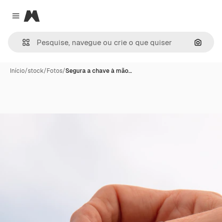
Magnific
Close menu
Pesqui
Início
/
stock
/
Fotos
/
Segura a chave à mão…