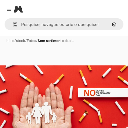
Magnific
Close menu
Pesqui
Início
/
stock
/
Fotos
/
Sem sortimento de el…