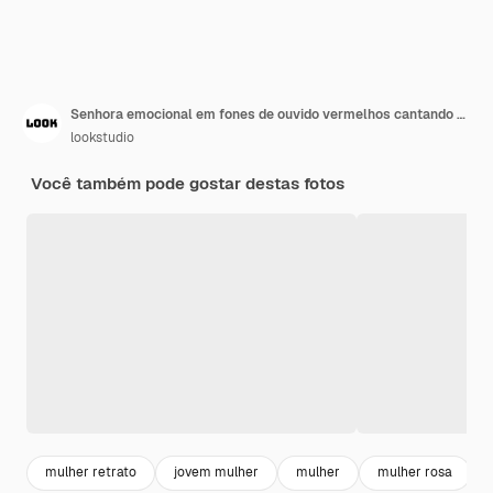
Senhora emocional em fones de ouvido vermelhos cantando no microfone. Brilhante linda garota na blusa branca e jeans com faixa preta posando.
lookstudio
Você também pode gostar destas fotos
mulher retrato
jovem mulher
mulher
mulher rosa