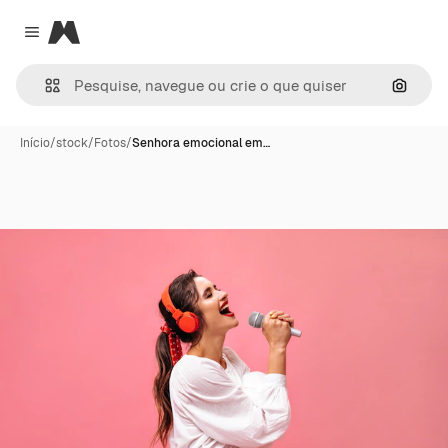
Magnific
Close menu
Pesqui
Início
/
stock
/
Fotos
/
Senhora emocional em…