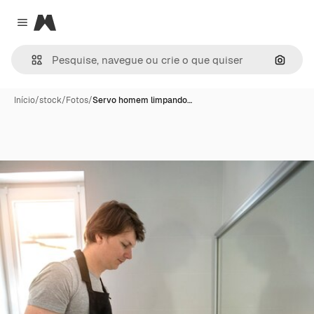
Magnific
Close menu
Pesqui
Início
/
stock
/
Fotos
/
Servo homem limpando…