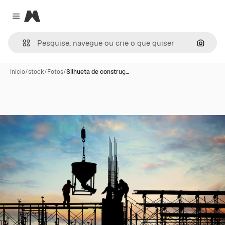
Magnific
Close menu
Pesqui
Início
/
stock
/
Fotos
/
Silhueta de construç…