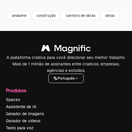
Premium
Premium
Premium
Premium
andaime
construção
canteiro de obras
obras
guin
A plataforma criativa para você direcionar seu melhor trabalho.
Mais de 1 milhão de assinantes entre criativos, empresas,
agências e estúdios.
Português
Produtos
Spaces
Assistente de IA
Gerador de imagens
Gerador de vídeos
Texto para voz