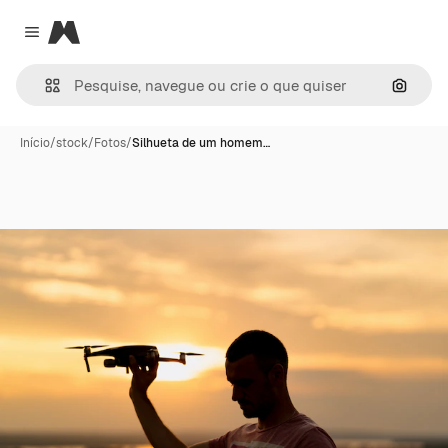
Magnific
Close menu
Pesqui
Início
/
stock
/
Fotos
/
Silhueta de um homem…