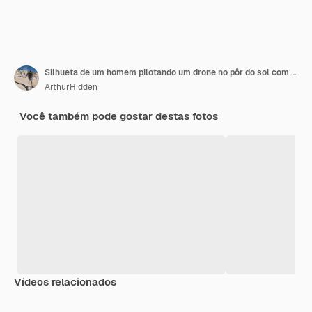
Silhueta de um homem pilotando um drone no pôr do sol com o céu ensolarado ao fundo
ArthurHidden
Você também pode gostar destas fotos
Vídeos relacionados
Premium
Premium
Gerado por IA
Premium
Premium