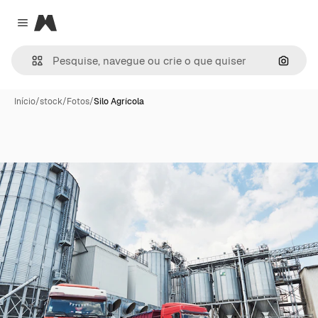
Magnific
Close menu
Pesqui
Início
/
stock
/
Fotos
/
Silo Agrícola