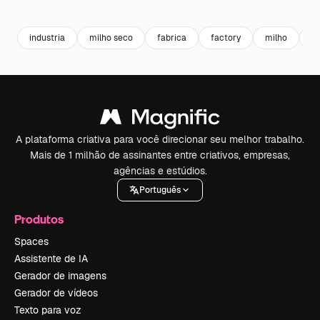
Premium
Premium
Premium
Premium
industria
milho seco
fabrica
factory
milho
in
A plataforma criativa para você direcionar seu melhor trabalho.
Mais de 1 milhão de assinantes entre criativos, empresas,
agências e estúdios.
Português
Produtos
Spaces
Assistente de IA
Gerador de imagens
Gerador de vídeos
Texto para voz