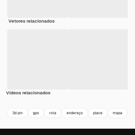
Vetores relacionados
Vídeos relacionados
Premium
Premium
Premium
Premium
3d pin
gps
rota
endereço
place
mapa
l