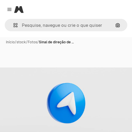
Magnific
Close menu
Pesqui
Início
/
stock
/
Fotos
/
Sinal de direção de …