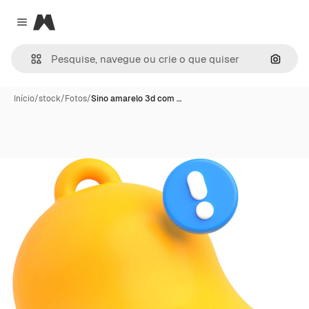
Magnific
Close menu
Pesqui
Início
/
stock
/
Fotos
/
Sino amarelo 3d com …