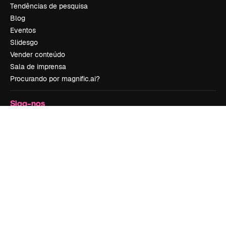
Tendências de pesquisa
Blog
Eventos
Slidesgo
Vender conteúdo
Sala de imprensa
Procurando por magnific.ai?
Siga-nos
Suporte ao cliente
Instagram
YouTube
LinkedIn
TikTok
Discord
X
Reddit