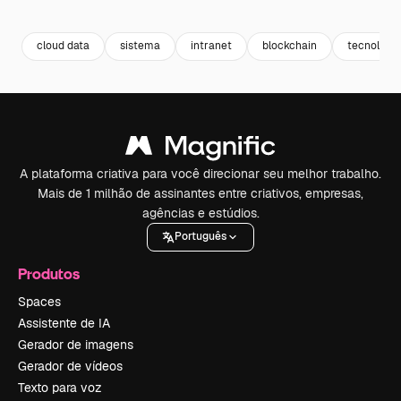
Premium
Premium
Premium
Premium
Gerado por 
cloud data
sistema
intranet
blockchain
tecnologi
A plataforma criativa para você direcionar seu melhor trabalho.
Mais de 1 milhão de assinantes entre criativos, empresas,
agências e estúdios.
Português
Produtos
Spaces
Assistente de IA
Gerador de imagens
Gerador de vídeos
Texto para voz