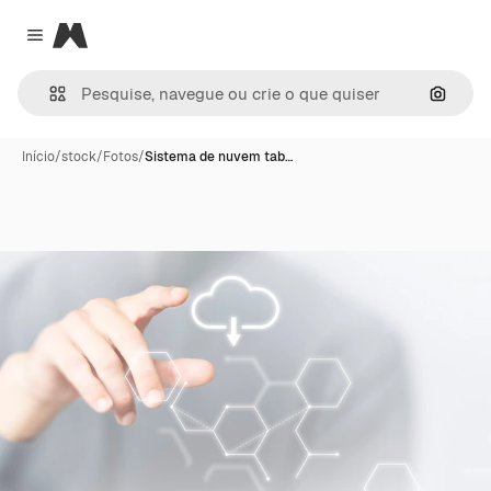
Magnific
Close menu
Pesqui
Início
/
stock
/
Fotos
/
Sistema de nuvem tab…