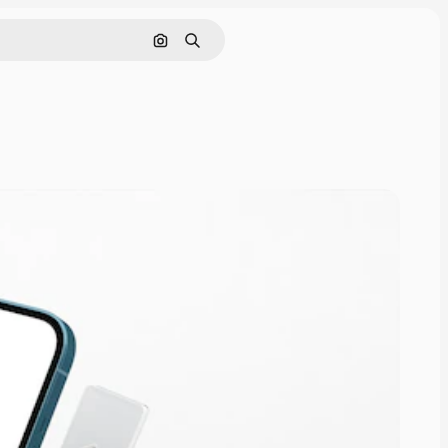
Pesquisar por imagem
Buscar