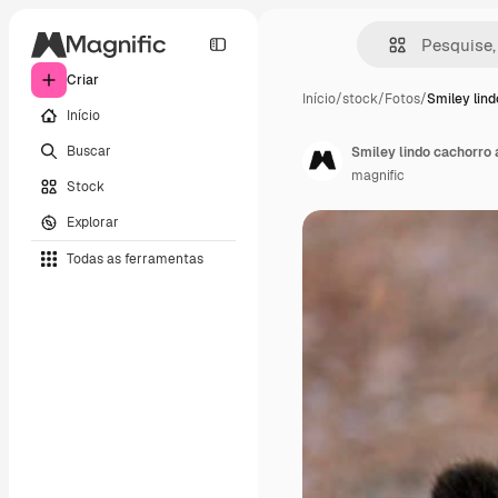
Criar
Início
/
stock
/
Fotos
/
Smiley lin
Início
Buscar
Smiley lindo cachorro a
magnific
Stock
Explorar
Todas as ferramentas