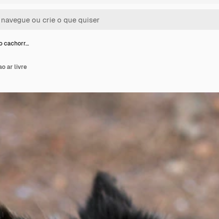
do cachorr…
o ar livre