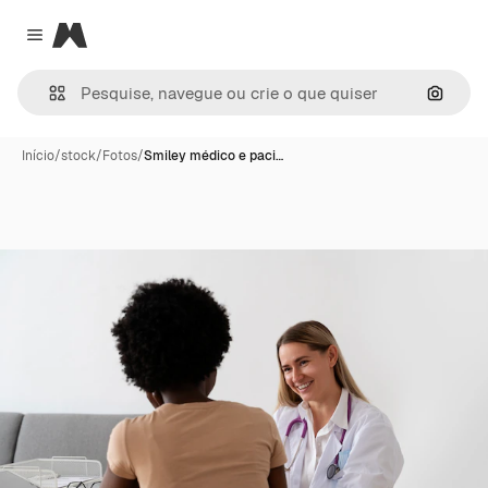
Magnific
Close menu
Pesqui
Início
/
stock
/
Fotos
/
Smiley médico e paci…