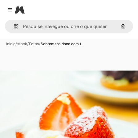
Magnific
Close menu
Pesqui
Início
/
stock
/
Fotos
/
Sobremesa doce com t…