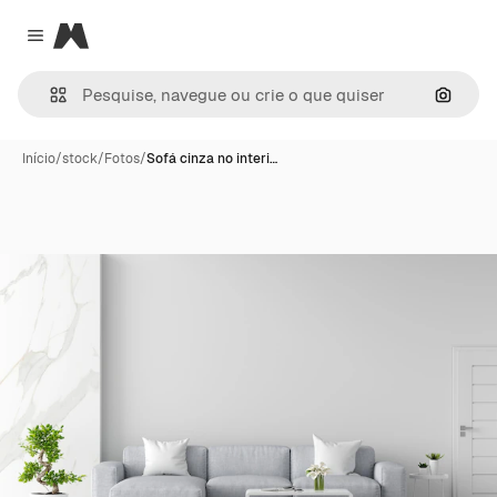
Magnific
Close menu
Pesqui
Início
/
stock
/
Fotos
/
Sofá cinza no interi…