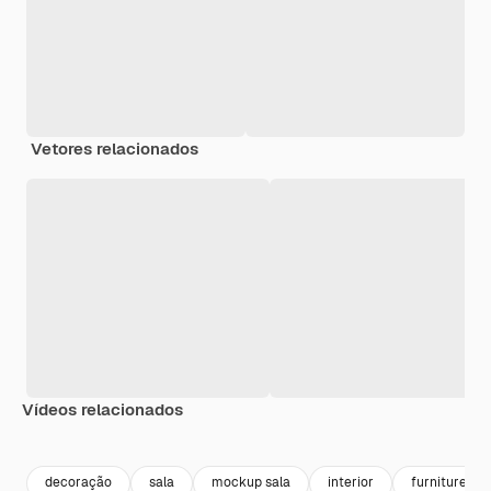
Vetores relacionados
Vídeos relacionados
Premium
Premium
Premium
Premium
Gerado por 
decoração
sala
mockup sala
interior
furniture