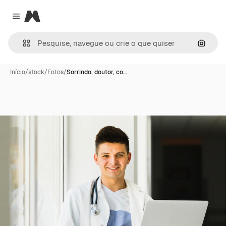
Magnific
Close menu
Pesqui
Início
/
stock
/
Fotos
/
Sorrindo, doutor, co…