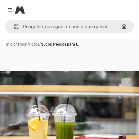
Magnific
Close menu
Pesqui
Início
/
stock
/
Fotos
/
Sucos frescos para l…