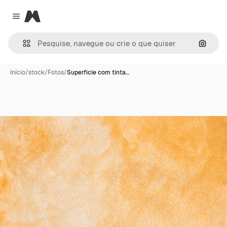
Magnific
Close menu
Pesqui
Início
/
stock
/
Fotos
/
Superfície com tinta…