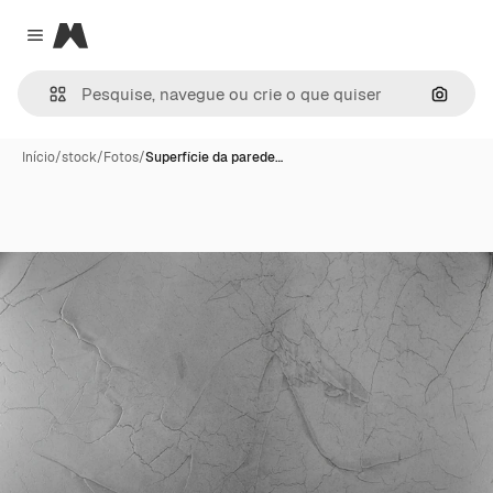
Magnific
Close menu
Pesqui
Início
/
stock
/
Fotos
/
Superfície da parede…