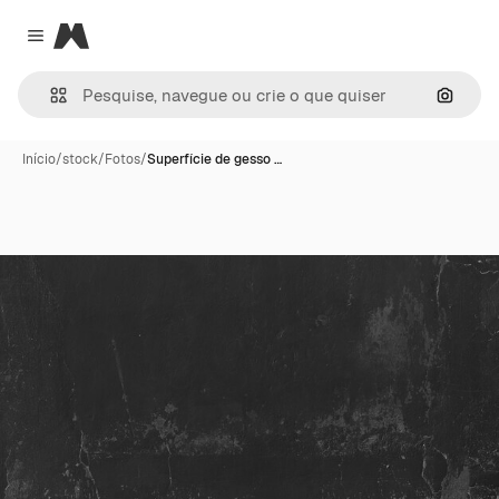
Magnific
Close menu
Pesqui
Início
/
stock
/
Fotos
/
Superfície de gesso …