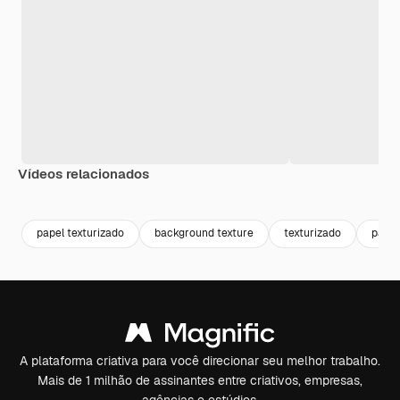
Vídeos relacionados
Premium
Premium
Gerado por IA
Premium
Premium
Gerado por 
papel texturizado
background texture
texturizado
papel
A plataforma criativa para você direcionar seu melhor trabalho.
Mais de 1 milhão de assinantes entre criativos, empresas,
agências e estúdios.