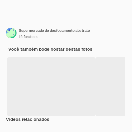
Supermercado de desfocamento abstrato
lifeforstock
Você também pode gostar destas fotos
Vídeos relacionados
Premium
Premium
Premium
Premium