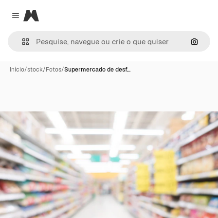
Magnific
Close menu
Pesqui
Início
/
stock
/
Fotos
/
Supermercado de desf…