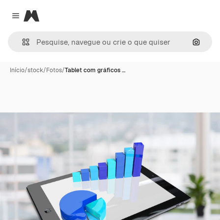
Magnific
Close menu
Pesqui
Início
/
stock
/
Fotos
/
Tablet com gráficos …