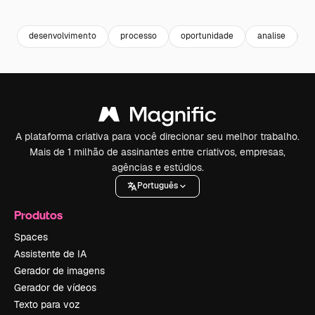
Premium
Premium
Premium
Premium
desenvolvimento
processo
oportunidade
analise
p
A plataforma criativa para você direcionar seu melhor trabalho.
Mais de 1 milhão de assinantes entre criativos, empresas,
agências e estúdios.
Português
Produtos
Spaces
Assistente de IA
Gerador de imagens
Gerador de vídeos
Texto para voz