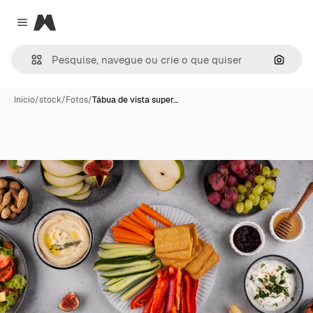
Magnific
Close menu
Pesqui
Início
/
stock
/
Fotos
/
Tábua de vista super…