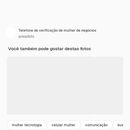
Telefone de verificação de mulher de negócios
pressfoto
Você também pode gostar destas fotos
mulher tecnologia
celular mulher
comunicação
bussin