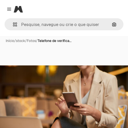
Magnific
Close menu
Pesqui
Início
/
stock
/
Fotos
/
Telefone de verifica…