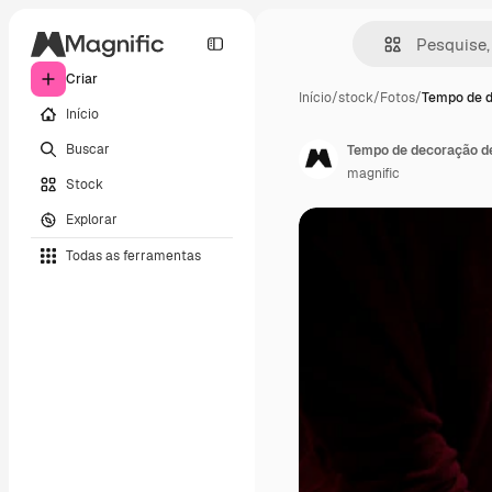
Criar
Início
/
stock
/
Fotos
/
Tempo de 
Início
Buscar
Tempo de decoração de 
magnific
Stock
Explorar
Todas as ferramentas