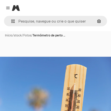
Magnific
Close menu
Pesqui
Início
/
stock
/
Fotos
/
Termômetro de perto …