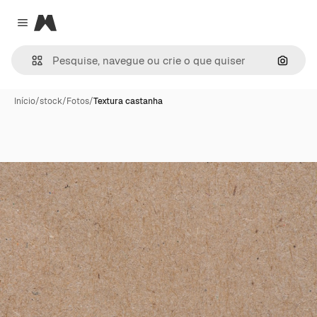
Magnific
Close menu
Pesqui
Início
/
stock
/
Fotos
/
Textura castanha