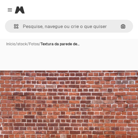
Magnific
Close menu
Pesqui
Início
/
stock
/
Fotos
/
Textura da parede de…