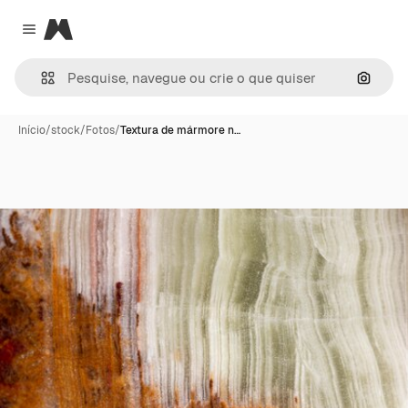
Magnific
Close menu
Pesqui
Início
/
stock
/
Fotos
/
Textura de mármore n…