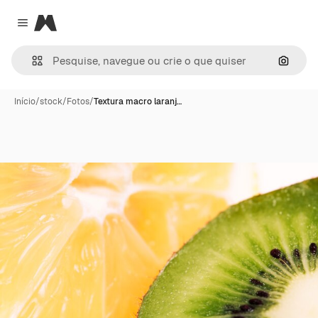
Magnific
Close menu
Pesqui
Início
/
stock
/
Fotos
/
Textura macro laranj…