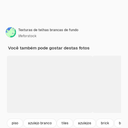
Texturas de telhas brancas de fundo
lifeforstock
Você também pode gostar destas fotos
piso
azulejo branco
tiles
azulejos
brick
brick