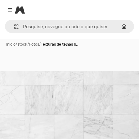
Magnific
Close menu
Pesqui
Início
/
stock
/
Fotos
/
Texturas de telhas b…