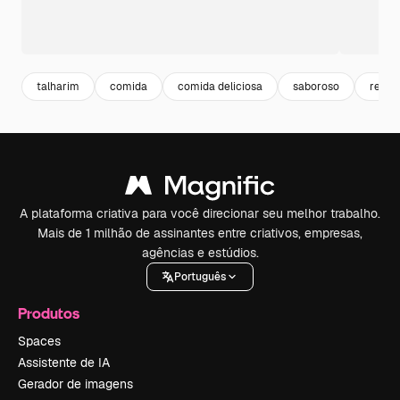
talharim
comida
comida deliciosa
saboroso
refei
A plataforma criativa para você direcionar seu melhor trabalho.
Mais de 1 milhão de assinantes entre criativos, empresas,
agências e estúdios.
Português
Produtos
Spaces
Assistente de IA
Gerador de imagens