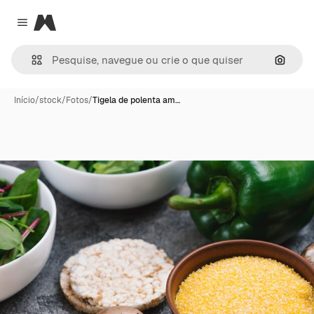
Magnific
Close menu
Pesqui
Início
/
stock
/
Fotos
/
Tigela de polenta am…