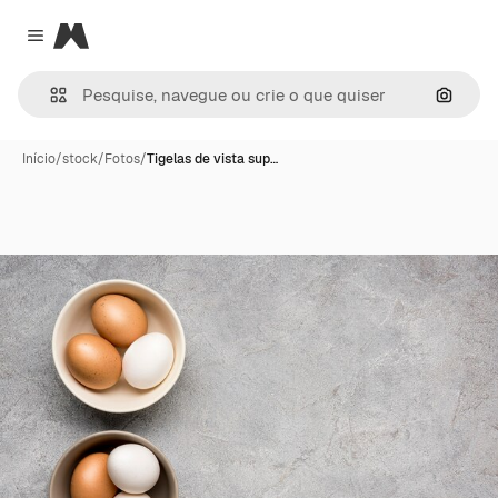
Magnific
Close menu
Pesqui
Início
/
stock
/
Fotos
/
Tigelas de vista sup…