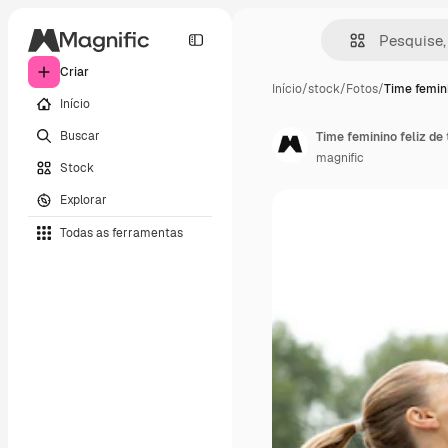
Criar
Início
/
stock
/
Fotos
/
Time femini
Início
Buscar
Time feminino feliz de 
magnific
Stock
Explorar
Todas as ferramentas