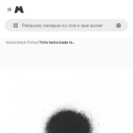
Magnific
Close menu
Pesqui
Início
/
stock
/
Fotos
/
Tinta texturizada re…