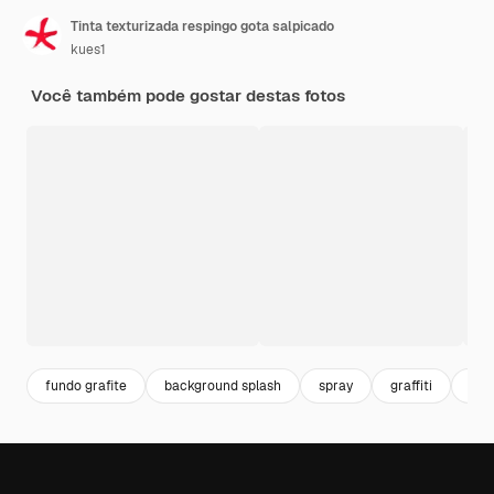
Tinta texturizada respingo gota salpicado
kues1
Você também pode gostar destas fotos
fundo grafite
background splash
spray
graffiti
graf