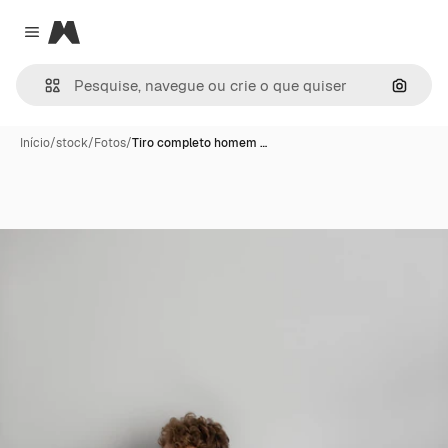
Magnific
Close menu
Pesqui
Início
/
stock
/
Fotos
/
Tiro completo homem …