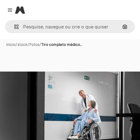
Magnific
Close menu
Pesqui
Início
/
stock
/
Fotos
/
Tiro completo médico…