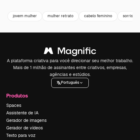
Premium
Premium
Premium
Premium
jovem mulher
mulher retrato
cabelo feminino
sorriso
A plataforma criativa para você direcionar seu melhor trabalho.
Mais de 1 milhão de assinantes entre criativos, empresas,
agências e estúdios.
Português
Produtos
Spaces
Assistente de IA
Gerador de imagens
Gerador de vídeos
Texto para voz