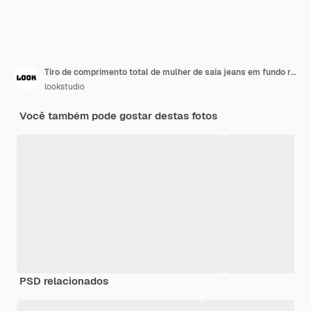
Tiro de comprimento total de mulher de saia jeans em fundo roxo. Garota legal magro com bandana rosa e penteado da moda em roupas de verão pulando.
lookstudio
Você também pode gostar destas fotos
PSD relacionados