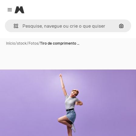
Magnific
Close menu
Pesqui
Início
/
stock
/
Fotos
/
Tiro de comprimento …