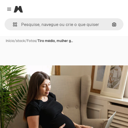
Magnific
Close menu
Pesqui
Início
/
stock
/
Fotos
/
Tiro médio, mulher g…